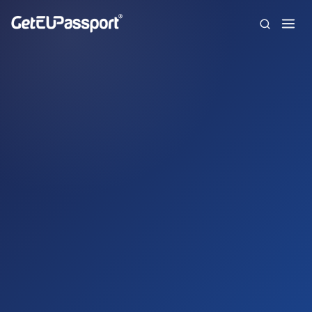
Inicio
¿Quiénes somos?
Nacionalidades
Preguntas frecuentes
Blog
Contacto
English