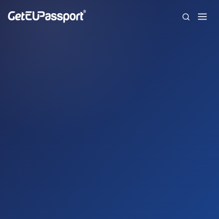
Inicio
¿Quiénes somos?
Nacionalidades
Preguntas frecuentes
Blog
Contacto
English