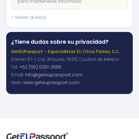
para mantenerse informado.
↑ Volver al inicio
¿Tiene dudas sobre su privacidad?
GetEUPassport – Especialistas En Otros Países, S.C.
Darwin 67-1, Col. Anzures, 11590, Ciudad de México
Tel:
+52 (55) 5251-2695
Email:
info@geteupassport.com
Web:
www.geteupassport.com