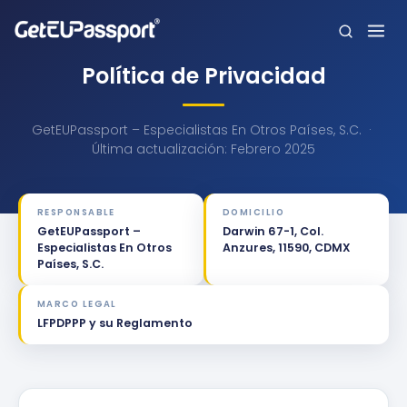
Política de Privacidad
Inicio
GetEUPassport – Especialistas En Otros Países, S.C. ·
¿Quiénes somos?
Última actualización: Febrero 2025
Nacionalidades
RESPONSABLE
DOMICILIO
Preguntas frecuentes
GetEUPassport –
Darwin 67-1, Col.
Especialistas En Otros
Anzures, 11590, CDMX
Países, S.C.
Blog
MARCO LEGAL
Contacto
LFPDPPP y su Reglamento
English