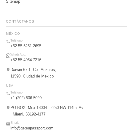
Sitemap
CONTÁCTANOS
MÉXICO
Teléfono:
+52 55 5251 2695
WhatsApp:
+52 55 4964 7216
Darwin 67-1, Col. Anzures,
11590, Ciudad de México
USA
Teléfono:
+1 (202) 536-5020
PO BOX: Mex 18004 · 2250 NW 114th. Av
Miami, 33192-4177
Email:
info
@geteupassport.com