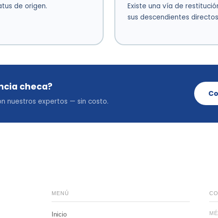
tus de origen.
Existe una vía de restituci
sus descendientes directos
ncia checa?
Co
con nuestros expertos — sin costo.
MENÚ
CO
MÉ
Inicio