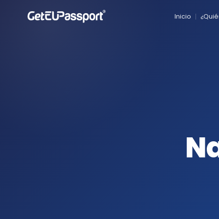
Inicio
¿Qui
Inicio
¿Quiénes somos?
Nacionalidades
Preguntas frecuentes
Na
Blog
Contacto
English