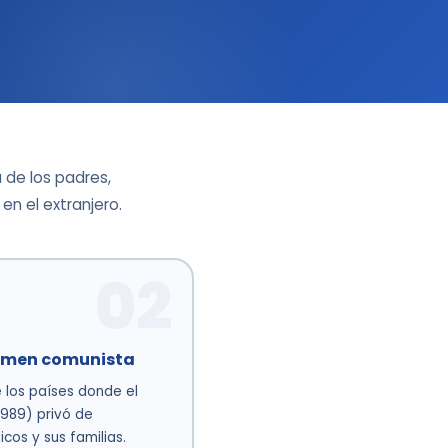
 de los padres,
n el extranjero.
02
égimen comunista
 los países donde el
989) privó de
icos y sus familias.