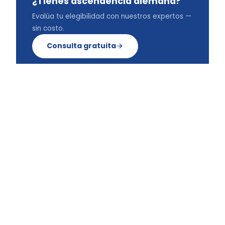
¿Tienes ascendencia alemana?
Evalúa tu elegibilidad con nuestros expertos —
sin costo.
Consulta gratuita
Nacionalidad europea por ascendencia
Visas no lucrativa y de nómada digital
Nacionalidad por residencia