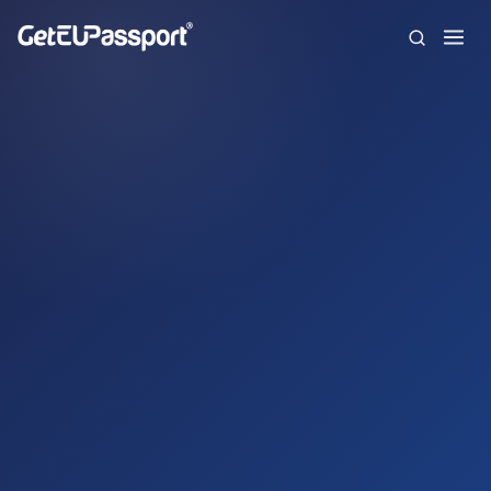
Inicio
¿Quiénes somos?
Nacionalidades
Preguntas frecuentes
Blog
Contacto
English